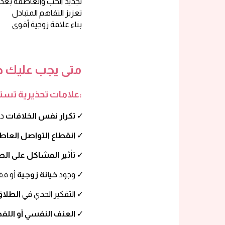
تجديد الحب والعاطفة بعد سنوات الزواج
تعزيز التفاهم المتبادل
بناء علاقة زوجية أقوى
متى يجب عليك 
علامات تحذيرية تستدعي التدخل الفوري:
دون الوصول لحلول جذرية ✓
تكرار نفس الخلافات
أو الجسدي بين الزوجين ✓
انقطاع التواصل العا
أو على الأبناء ✓
تأثير المشاكل على ال
أو فقدان الثقة ✓
وجود
خيانة زوجية
✓
التفكير الجدي في
الطلاق
في العلاقة ✓
العنف النفسي أو اللف