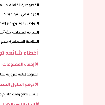
الخصوصية الكاملة
: من م
المرونة في المواعيد
: جل
التواصل المتنوع
: عبر الم
السرية المطلقة
: بيئة آمنة 100% لمناقشة أدق الت
المتابعة المستمرة
: دعم 
أخطاء شائعة تجن
إخفاء المعلومات المهمة عن المستشار ❌
الصراحة التامة ضرورية لنجاح العلاج
توقع الحلول السحرية السريعة ❌
التغيير يحتاج وقت والتزام من الطرفين
❌
إلقاء اللوم بالكام