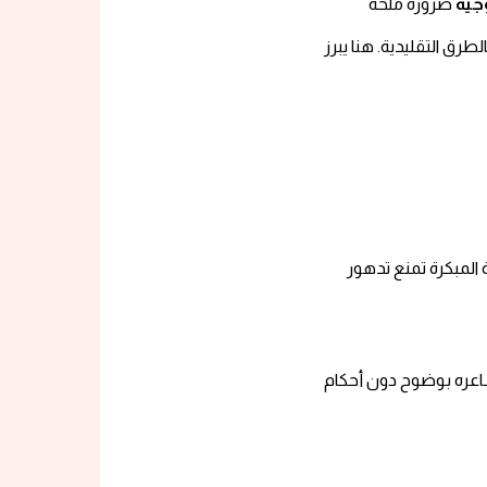
جية
ضرورة ملحة
رق التقليدية. هنا يبرز
 المبكرة تمنع تدهور
عره بوضوح دون أحكام